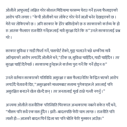
ओलीले आफूलाई लक्षित गरेर सोशल मिडियामा घरसम्म घेराउ गर्ने हल्ला फैलाइएको
आरोप पनि लगाए । “केपी ओलीको घर लोकेट गरेर घेर्न जाऔं भनेर देखाइएको छ ।
मेरो घर तोकिएको छ । अनि सरकार के हेरेर बसिरहेको छ रु सरकारको कर्तव्य के हो
रु आतंक फैलाएर राजनीति गर्नेहरूलाई मात्रै सुरक्षा दिने कि रु” उनले सरकारलाई प्रश्न
गरे ।
सरकार सुविधा र गाडी फिर्ता गर्ने, पासपोर्ट रोक्ने, मुद्दा चलाउने भन्ने धम्कीमा मात्रै
अल्झिएको आरोप लगाउँदै ओलीले भने, “ठीक छ, सुविधा चाहिँदैन, गाडी चाहिँदैन । तर
सुरक्षा चाहिँ दिनैपर्छ । सरकारमा हुनेहरूले कर्तव्य पुरा गर्ने कि गर्ने होइन रु”
उनले वर्तमान सरकारको गतिविधि असुरक्षा र त्रास फैलाउनेतिर केन्द्रित भएको आरोप
लगाउँदै चेतावनी दिए, “असुरक्षाको माध्यमबाट सत्तामा पुगेकाहरूले अरुलाई पनि
असुरक्षित बनाउने खेल खेल्दै छन् । तर जनतालाई मूर्ख ठान्ने गल्ती नगर्नु ।”
अन्त्यमा ओलीले राजनीतिक परिस्थिति चिरकाल अन्धकारमा नबस्ने संकेत गर्दै भने,
“मौसम पनि सधैं एकनास हुँदैन । झरी–बादलपछि फेरि घाम लाग्छ । राजनीति पनि
त्यस्तै हो—आजको बादल चिर्न ढिला भए पनि भोलि फेरि मुस्कान आउँछ।”