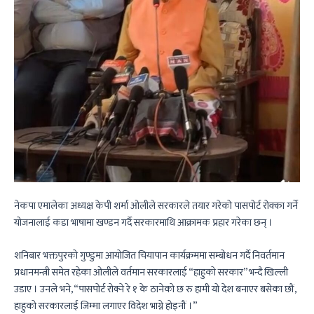
नेकपा एमालेका अध्यक्ष केपी शर्मा ओलीले सरकारले तयार गरेको पासपोर्ट रोक्का गर्ने
योजनालाई कडा भाषामा खण्डन गर्दै सरकारमाथि आक्रामक प्रहार गरेका छन् ।
शनिबार भक्तपुरको गुण्डुमा आयोजित चियापान कार्यक्रममा सम्बोधन गर्दै निवर्तमान
प्रधानमन्त्री समेत रहेका ओलीले वर्तमान सरकारलाई “हाहुको सरकार” भन्दै खिल्ली
उडाए । उनले भने, “पासपोर्ट रोक्ने रे १ के ठानेको छ रु हामी यो देश बनाएर बसेका छौं,
हाहुको सरकारलाई जिम्मा लगाएर विदेश भाग्ने होइनौं ।”