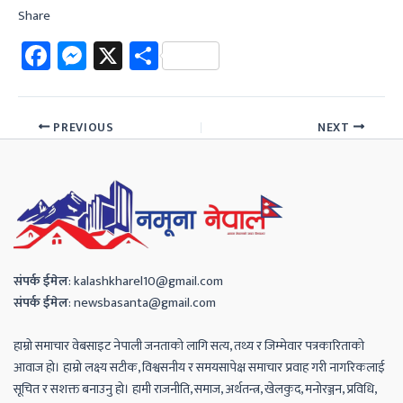
Share
Fa
M
X
Sh
ce
es
ar
b
se
e
PREVIOUS
NEXT
o
n
ok
ge
r
संपर्क
ईमेल
:
kalashkharel10@gmail.com
संपर्क
ईमेल
:
newsbasanta@gmail.com
हाम्रो समाचार वेबसाइट नेपाली जनताको लागि सत्य, तथ्य र जिम्मेवार पत्रकारिताको
आवाज हो। हाम्रो लक्ष्य सटीक, विश्वसनीय र समयसापेक्ष समाचार प्रवाह गरी नागरिकलाई
सूचित र सशक्त बनाउनु हो। हामी राजनीति, समाज, अर्थतन्त्र, खेलकुद, मनोरञ्जन, प्रविधि,