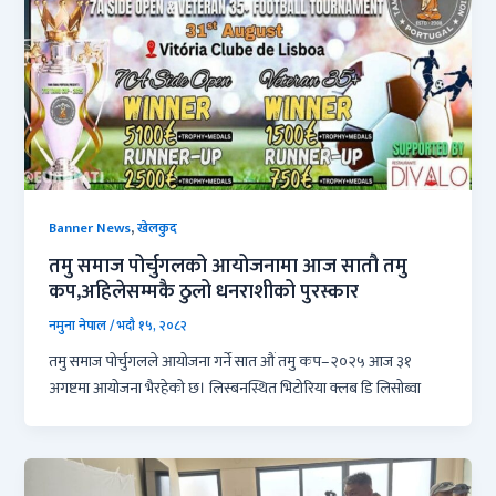
,
Banner News
खेलकुद
तमु समाज पोर्चुगलको आयोजनामा आज सातौ तमु
कप,अहिलेसम्मकै ठुलो धनराशीको पुरस्कार
नमुना नेपाल
/
भदौ १५, २०८२
तमु समाज पोर्चुगलले आयोजना गर्ने सात औं तमु कप–२०२५ आज ३१
अगष्टमा आयोजना भैरहेको छ। लिस्बनस्थित भिटोरिया क्लब डि लिसोब्वा