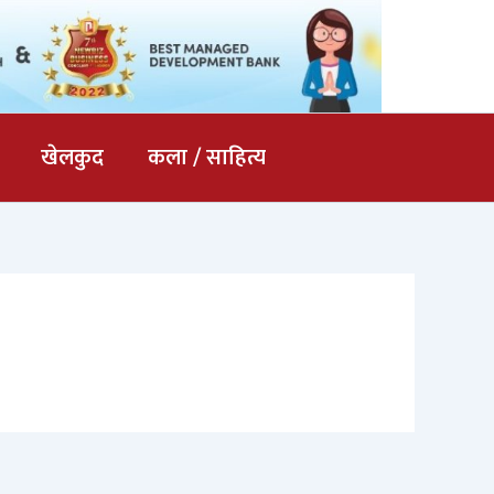
खेलकुद
कला / साहित्य