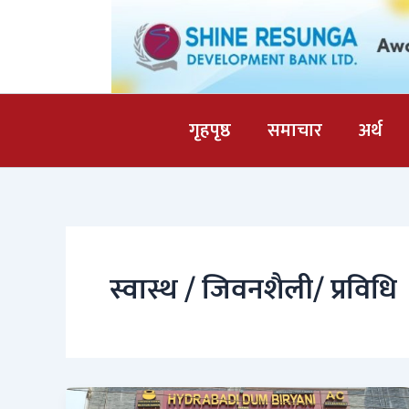
Skip
to
content
गृहपृष्ठ
समाचार
अर्थ
स्वास्थ / जिवनशैली/ प्रविधि