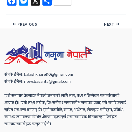
Fa
M
X
Sh
ce
es
ar
b
se
e
PREVIOUS
NEXT
o
n
ok
ge
r
संपर्क
ईमेल
:
kalashkharel10@gmail.com
संपर्क
ईमेल
:
newsbasanta@gmail.com
हाम्रो समाचार वेबसाइट नेपाली जनताको लागि सत्य, तथ्य र जिम्मेवार पत्रकारिताको
आवाज हो। हाम्रो लक्ष्य सटीक, विश्वसनीय र समयसापेक्ष समाचार प्रवाह गरी नागरिकलाई
सूचित र सशक्त बनाउनु हो। हामी राजनीति, समाज, अर्थतन्त्र, खेलकुद, मनोरञ्जन, प्रविधि,
स्वास्थ्य लगायतका विभिन्न क्षेत्रका महत्त्वपूर्ण र समसामयिक विषयवस्तुमा केन्द्रित
समाचार सामग्रीहरू प्रस्तुत गर्दछौं।