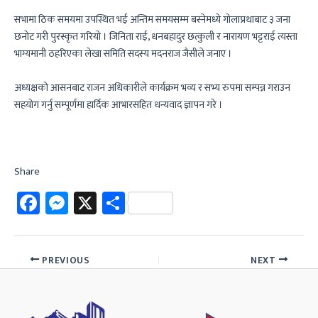
सभामा ठिक समयमा उपस्थित भई अन्तिम समयसम्म बस्नेमध्ये गोलाप्रथाबाट ३ जना
छनोट गरी पुरस्कृत गरियो । जिनिता राई, धनबहादुर छत्कुली र नारायण भट्टराई त्यस्ता
भाग्यमानी ठहरिएका लेखा समिति सदस्य मदनराज जैसीले जनाए ।
अध्यक्षको आसनबाट राजन अधिकारीले कार्यक्रम भव्य र सभ्य रुपमा सम्पन्न गराउन
सहयोग गर्नु सम्पूर्णमा हार्दिक आभारसहित धन्यवाद ज्ञापन गरे ।
Share
Fa
M
X
Sh
ce
es
ar
b
se
e
PREVIOUS
NEXT
o
n
ok
ge
r