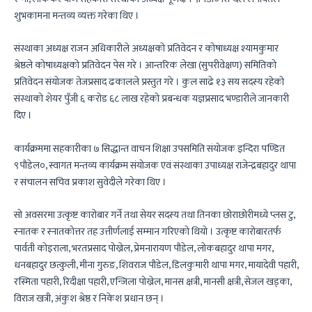
शुभकामना मन्तव्य व्यक्त गरेका थिए ।
संस्थाका अध्यक्ष राजन अधिकारीले अध्यक्षको प्रतिवेदन र कोषाध्यक्ष श्यामकुमार
श्रेष्ठले कोषाध्यक्षको प्रतिवेदन पेस गरे । आन्तरिक लेखा (सुपरीवेक्षण) समितिको
प्रतिवेदन संयोजक तेजप्रसाद ढकालले प्रस्तुत गरे । कुल साढे १३ सय सदस्य रहेको
संस्थाको शेयर पुँजी ६ करोड ६८ लाख रहेको प्रबन्धक यज्ञप्रसाद भण्डारीले जानकारी
दिए ।
कार्यक्रममा सहकारीका ७ सिद्धान्त वाचन शिक्षा उपसमिति संयोजक इन्दिरा पण्डित
९पौडेल०, स्वागत मन्तव्य कार्यक्रम संयोजक एवं संस्थाका उपाध्यक्ष राजेन्द्रबहादुर थापा
र संचालन सचिव प्रकाश सुवेदीले गरेका थिए ।
सो अवसरमा उत्कृष्ट कारोबार गर्ने तथा सेयर सदस्य तथा तिनका छोराछोरीमध्ये प्लस टु,
स्नातक र स्नातकोत्तर तह उत्तीर्णलाई सम्मान गरिएको थियो । उत्कृष्ट कारोबारतर्फ
पार्वती कोइराला, भरतप्रसाद पोख्रेल, प्रेमनारायण पौडेल, लोकबहादुर थापा मगर,
धनबहादुर छत्कुली, मीना गुरुङ, शिवराज पौडेल, डिलकुमारी थापा मगर, मायादेवी पहारी,
रस्मिता पहारी, रिदीक्षा पहारी, एन्जिला पोख्रेल, मानस क्षत्री, मानसी क्षत्री, सेजल खड्का,
विराज खत्री, अंकुश श्रेष्ठ र निकेश प्रधान छन् ।