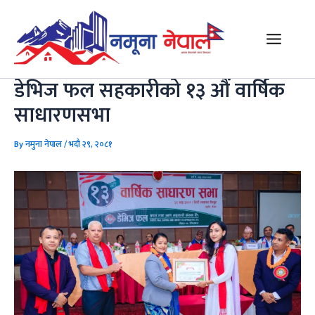
Skip
Post
Main
to
navigation
Menu
content
डेभिज फल सहकारीको १३ औं वार्षिक
साधारणसभा
By
नमुना नेपाल
/
भदौ २९, २०८१