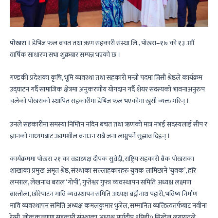
पोखरा ।
डेभिज फल बचत तथा ऋण सहकारी संस्था लि., पोखरा–१७ को १३ आौं
वार्षिक साधारण सभा शुक्रबार सम्पन्न भएको छ ।
गण्डकी प्रदेशका कृषि, भूमि व्यवस्था तथा सहकारी मन्त्री पदमा जिसी श्रेष्ठले कार्यक्रम
उद्घाटन गर्दै सामाजिक क्षेत्रमा अनुकरणीय योगदान गर्दै शेयर सदस्यको भावनाअनुरुप
चलेको पोखराको स्थापित सहकारीमा डेभिज फल भएकोमा खुसी व्यक्त गरिन् ।
उनले सहकारीमा समस्या निम्तिन नदिन बचत तथा ऋणको मात्र नभई सदस्यलाई सीप र
ज्ञानको माध्यमबाट उद्यमशील बनाउन सबै जना लाग्नुपर्ने सुझाव दिइन् ।
कार्यक्रममा पोखरा २१ का वडाध्यक्ष दीपक सुवेदी, राष्ट्रिय सहकारी बैंक पोखराका
शाखाका प्रमुख अमृत श्रेष्ठ, संस्थाका सल्लाहकारहरु युवक लामिछाने ‘युवक’, हरि
लम्साल, लेखनाथ बराल ‘गोपी’, गुप्तेश्वर गुफा व्यवस्थापन समिति अध्यक्ष लक्ष्मण
बास्तोला, छोरेपाटन मावि व्यवस्थापन समिति अध्यक्ष बद्रीनाथ पहारी, भविष्य निर्माण
मावि व्यवस्थापन समिति अध्यक्ष कमलकुमार भुजेल, सम्मानित व्यक्तित्वतर्फबाट नवीना
रेग्मी, लोककल्याण सहकारी संस्थाका अध्यक्ष पूर्णदीप ९पिडी० सिग्देल लगायतले