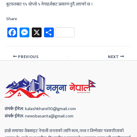
बुटवलबाट ९५ थोप्लो ५ मेगाहर्जबाट प्रसारण हुदै आएको छ ।
Share
Fa
M
X
Sh
ce
es
ar
b
se
e
PREVIOUS
NEXT
o
n
ok
ge
r
संपर्क
ईमेल
:
kalashkharel10@gmail.com
संपर्क
ईमेल
:
newsbasanta@gmail.com
हाम्रो समाचार वेबसाइट नेपाली जनताको लागि सत्य, तथ्य र जिम्मेवार पत्रकारिताको