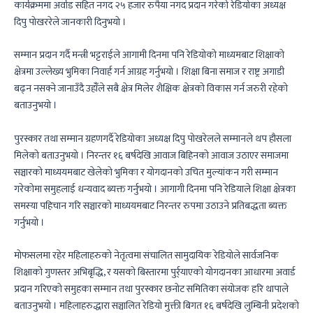
कार्यक्रममा अर्वाड सहित नगद २५ हजार रुपैया नगद प्रदान गरेको रेडियोका अध्यक्ष
दिपु पोखररेले जानकारी दिनुभयो ।
सम्मान प्रदान गर्दै मन्त्री भट्टराईले आगामी दिनमा पनि रेडियोको माध्यमबाट शिक्षाको
क्षेत्रमा उल्लेख्य भुमिका निवार्ह गर्न आग्रह गर्नुभयो । शिक्षा बिना समाज र राष्ट्र अगाडी
बढ्न नसक्ने जानाउँदै उहाँँले सबै क्षेत्र मिलेर शैक्षिक क्षेत्रको विकास गर्न जरुरी रहेको
बताउनुभयो ।
पुरस्कार तथा सम्मान ग्रहणगर्दै रेडियोका अध्यक्ष दिपु पोखरेलले सम्मानले थप हौसला
मिलेको बताउनुभयो । निरन्तर १६ बर्षदेखि आवाज बिहिनको आवाज उठाएर समाजमा
सञ्चारको माध्ययमबाट खेलेको भुमिका र योगदानको उचित मुल्यांकन गरी सम्मान
गरेकोमा समुहलाई धन्यवाद ब्यक्त गर्नुभयो । आगागी दिनमा पनि रेडियाले शिक्षा क्षेत्रका
समस्या पहिचान गरि सञ्चारको माध्ययमबाट निरन्तर रुपमा उठाउने प्रतिबद्धता ब्यक्त
गर्नुभयो ।
मोफसलमा रहेर महिलाहरुको नेतृत्वमा संचालित सामुदायिक रेडियोले सार्वजनिक
शिक्षाको गुणस्तर अभिबृद्धि, र यसको बिस्तारमा पुर्र्याएको योगदानका आधारमा अवार्ड
प्रदान गरिएको समुहका सम्मान तथा पुरस्कार छनोट समितिका संयोजक हरि थापाले
बताउनुभयो । महिलाहरुद्धारा सञ्चालित रेडियो मुक्ती बिगत १६ बर्षदेखि लुम्बिनी प्रदेशको