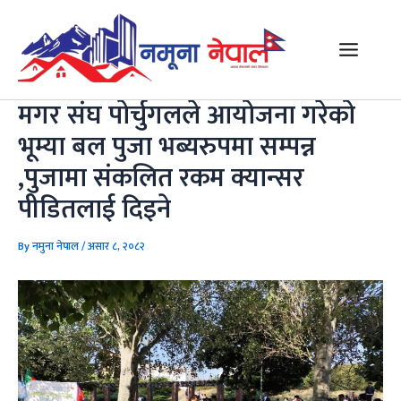
Skip
Post
Main
to
navigation
Menu
content
मगर संघ पोर्चुगलले आयोजना गरेको
भूम्या बल पुजा भब्यरुपमा सम्पन्न
,पुजामा संकलित रकम क्यान्सर
पीडितलाई दिइने
By
नमुना नेपाल
/
असार ८, २०८२