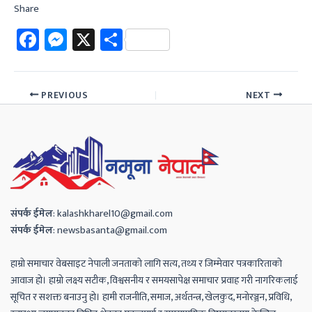
Share
Fa
M
X
Sh
ce
es
ar
b
se
e
PREVIOUS
NEXT
o
n
ok
ge
r
संपर्क
ईमेल
:
kalashkharel10@gmail.com
संपर्क
ईमेल
:
newsbasanta@gmail.com
हाम्रो समाचार वेबसाइट नेपाली जनताको लागि सत्य, तथ्य र जिम्मेवार पत्रकारिताको
आवाज हो। हाम्रो लक्ष्य सटीक, विश्वसनीय र समयसापेक्ष समाचार प्रवाह गरी नागरिकलाई
सूचित र सशक्त बनाउनु हो। हामी राजनीति, समाज, अर्थतन्त्र, खेलकुद, मनोरञ्जन, प्रविधि,