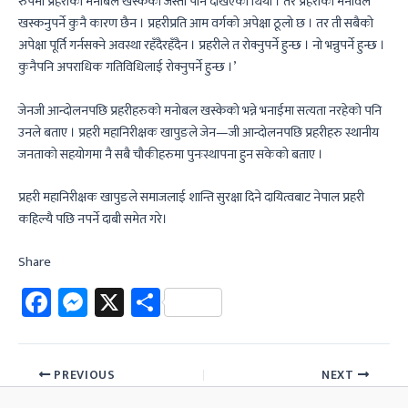
रुपमा प्रहरीको मनोबल खस्केको जस्तो पनि देखिएको थियो । तर प्रहरीको मनोवल
खस्कनुपर्ने कुनै कारण छैन । प्रहरीप्रति आम वर्गको अपेक्षा ठूलो छ । तर ती सबैको
अपेक्षा पूर्ति गर्नसक्ने अवस्था रहँदैरहँदैन । प्रहरीले त रोक्नुपर्ने हुन्छ । नो भन्नुपर्ने हुन्छ ।
कुनैपनि अपराधिक गतिविधिलाई रोक्नुपर्ने हुन्छ ।’
जेनजी आन्दोलनपछि प्रहरीहरुको मनोबल खस्केको भन्ने भनाईमा सत्यता नरहेको पनि
उनले बताए । प्रहरी महानिरीक्षक खापुङले जेन—जी आन्दोलनपछि प्रहरीहरु स्थानीय
जनताको सहयोगमा नै सबै चौकीहरुमा पुनःस्थापना हुन सकेको बताए ।
प्रहरी महानिरीक्षक खापुङले समाजलाई शान्ति सुरक्षा दिने दायित्वबाट नेपाल प्रहरी
कहिल्यै पछि नपर्ने दाबी समेत गरे।
Share
Fa
M
X
Sh
ce
es
ar
b
se
e
PREVIOUS
NEXT
o
n